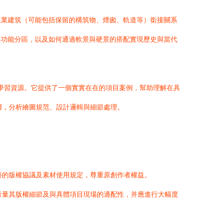
工業建筑（可能包括保留的構筑物、煙囪、軌道等）銜接關系
與功能分區，以及如何通過軟景與硬景的搭配實現歷史與當代
學習資源。它提供了一個實實在在的項目案例，幫助理解在具
層，分析繪圖規范、設計邏輯與細節處理。
臺的版權協議及素材使用規定，尊重原創作者權益。
考量其版權細節及與具體項目現場的適配性，并應進行大幅度