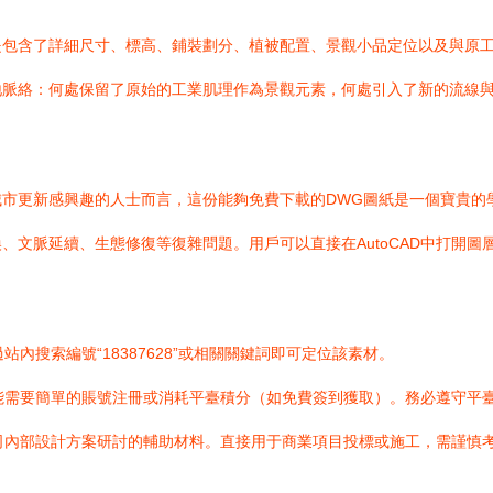
是包含了詳細尺寸、標高、鋪裝劃分、植被配置、景觀小品定位以及與原
地脈絡：何處保留了原始的工業肌理作為景觀元素，何處引入了新的流線
市更新感興趣的人士而言，這份能夠免費下載的DWG圖紙是一個寶貴的
、文脈延續、生態修復等復雜問題。用戶可以直接在AutoCAD中打開圖
內搜索編號“18387628”或相關關鍵詞即可定位該素材。
能需要簡單的賬號注冊或消耗平臺積分（如免費簽到獲取）。務必遵守平
司內部設計方案研討的輔助材料。直接用于商業項目投標或施工，需謹慎