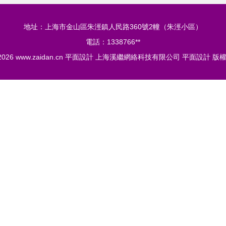
地址：上海市金山區朱涇鎮人民路360號2幢（朱涇小區）
電話：1338766**
 2026
www.zaidan.cn
平面設計
上海溪繼網絡科技有限公司
平面設計
版