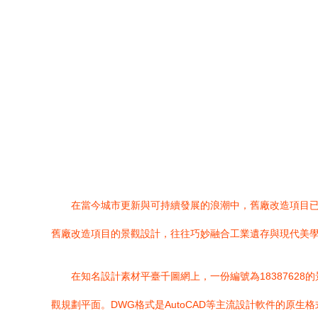
在當今城市更新與可持續發展的浪潮中，舊廠改造項目
舊廠改造項目的景觀設計，往往巧妙融合工業遺存與現代美
在知名設計素材平臺千圖網上，一份編號為1838762
觀規劃平面。DWG格式是AutoCAD等主流設計軟件的原