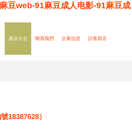
1麻豆web-91麻豆成人电影-91麻豆成
介
產品大全
聯系我們
企業信息
訪客留言
8387628）