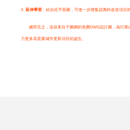
4.
延伸學習
：結合此平面圖，可進一步搜集該萬科改造項目
總而言之，這份來自千圖網的免費DWG設計圖，為行業
力更多高質量城市更新項目的誕生。