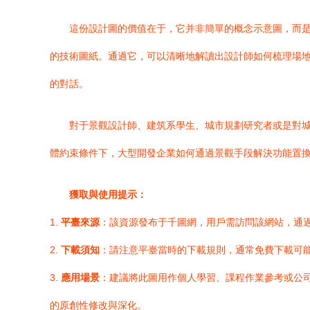
這份設計圖的價值在于，它并非簡單的概念示意圖，而
的技術圖紙。通過它，可以清晰地解讀出設計師如何梳理場
的對話。
對于景觀設計師、建筑系學生、城市規劃研究者或是對城
體約束條件下，大型開發企業如何通過景觀手段解決功能置換
獲取與使用提示：
1.
平臺來源
：該資源發布于千圖網，用戶需訪問該網站，通過站
2.
下載須知
：請注意平臺當時的下載規則，通常免費下載可
3.
應用場景
：建議將此圖用作個人學習、課程作業參考或公
的原創性修改與深化。