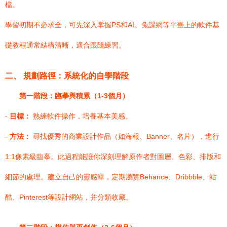
檔。
學習初期不必求全，可先深入掌握PS和AI。兔課網等平臺上的軟件基
礎教程通常結構清晰，適合跟隨練習。
二、 規劃路徑：系統化的自學階段
第一階段：臨摹與積累（1-3個月）
-
目標：
熟練軟件操作，培養基本美感。
-
方法：
尋找優秀的商業設計作品（如海報、Banner、名片），進行
1:1像素級臨摹。此過程能讓你深刻理解原作者對圖層、色彩、排版和
細節的處理。建立自己的靈感庫，定期瀏覽Behance、Dribbble、站
酷、Pinterest等設計網站，并分類收藏。