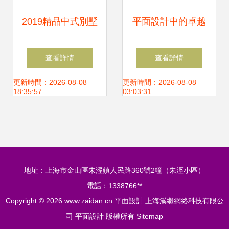
2019精品中式別墅
平面設計中的卓越
庭院景觀設計 從
品牌形象塑造
查看詳情
查看詳情
CAD圖紙到平面布
Morano優選品牌形
更新時間：2026-08-08
更新時間：2026-08-08
18:35:57
03:03:31
局的深度解析
象設計解析
地址：上海市金山區朱涇鎮人民路360號2幢（朱涇小區）
電話：1338766**
Copyright © 2026
www.zaidan.cn
平面設計
上海溪繼網絡科技有限公
司
平面設計
版權所有
Sitemap