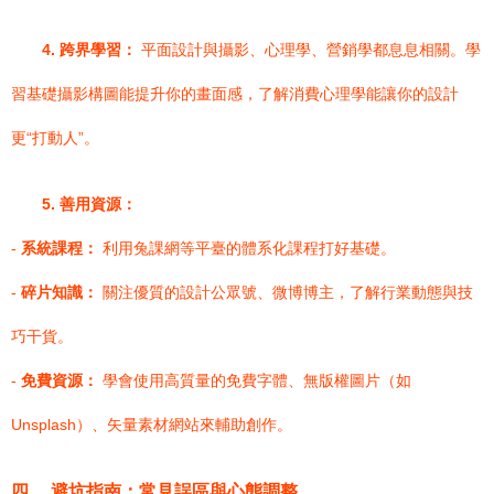
4. 跨界學習：
平面設計與攝影、心理學、營銷學都息息相關。學
習基礎攝影構圖能提升你的畫面感，了解消費心理學能讓你的設計
更“打動人”。
5. 善用資源：
-
系統課程：
利用兔課網等平臺的體系化課程打好基礎。
-
碎片知識：
關注優質的設計公眾號、微博博主，了解行業動態與技
巧干貨。
-
免費資源：
學會使用高質量的免費字體、無版權圖片（如
Unsplash）、矢量素材網站來輔助創作。
四、 避坑指南：常見誤區與心態調整