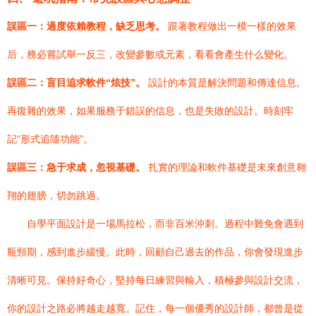
誤區一：過度依賴教程，缺乏思考。
跟著教程做出一模一樣的效果
后，務必嘗試舉一反三，改變參數或元素，看看會產生什么變化。
誤區二：盲目追求軟件“炫技”。
設計的本質是解決問題和傳達信息。
再復雜的效果，如果服務于錯誤的信息，也是失敗的設計。時刻牢
記“形式追隨功能”。
誤區三：急于求成，忽視基礎。
扎實的理論和軟件基礎是未來創意翱
翔的翅膀，切勿跳過。
自學平面設計是一場馬拉松，而非百米沖刺。過程中難免會遇到
瓶頸期，感到進步緩慢。此時，回顧自己過去的作品，你會發現進步
清晰可見。保持好奇心，堅持每日練習與輸入，積極參與設計交流，
你的設計之路必將越走越寬。記住，每一個優秀的設計師，都曾是從