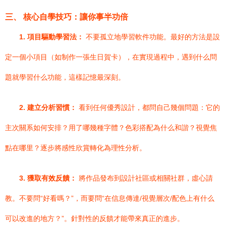
三、 核心自學技巧：讓你事半功倍
1. 項目驅動學習法：
不要孤立地學習軟件功能。最好的方法是設
定一個小項目（如制作一張生日賀卡），在實現過程中，遇到什么問
題就學習什么功能，這樣記憶最深刻。
2. 建立分析習慣：
看到任何優秀設計，都問自己幾個問題：它的
主次關系如何安排？用了哪幾種字體？色彩搭配為什么和諧？視覺焦
點在哪里？逐步將感性欣賞轉化為理性分析。
3. 獲取有效反饋：
將作品發布到設計社區或相關社群，虛心請
教。不要問“好看嗎？”，而要問“在信息傳達/視覺層次/配色上有什么
可以改進的地方？”。針對性的反饋才能帶來真正的進步。