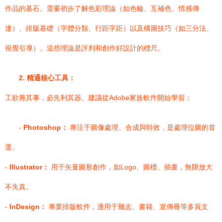
作品的基石。需要初步了解色彩理論（如色輪、互補色、情感傳
達）、排版基礎（字體分類、行距字距）以及構圖技巧（如三分法、
視覺引導）。這些理論是評判和創作好設計的標尺。
2. 精通核心工具：
工欲善其事，必先利其器。建議從Adobe家族軟件開始學習：
-
Photoshop：
專注于圖像處理、合成與特效，是處理位圖的首
選。
-
Illustrator：
用于矢量圖形創作，如Logo、圖標、插畫，無限放大
不失真。
-
InDesign：
專業排版軟件，適用于雜志、書籍、宣傳冊等多頁文