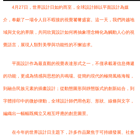
4月27日，世界設計日如約而至，全球設計師以平面設計為媒
介，奉獻了一場令人目不暇接的視覺饕餮盛宴。這一天，我們跨越地
域與文化的界限，共同欣賞設計如何將抽象理念轉化為觸動人心的視
覺語言，展現人類對美學與功能性的不懈追求。
平面設計作為最直觀的視覺表達形式之一，不僅承載著信息傳遞
的功能，更成為情感與思想的共鳴場。從簡約現代的極簡風格海報，
到融合民族元素的插畫設計；從動態圖形與靜態版式的創新結合，到
字體排印中的微妙律動，全球設計師們用色彩、形狀、線條與文字，
編織出一幅幅既獨立又相互呼應的創意圖景。
在今年的世界設計日主題下，許多作品聚焦于可持續發展、社會