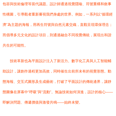
包容與技術倫理等當代議題。設計師通過視覺隱喻、符號重構和敘事
性構圖，引導觀者重新審視我們身處的世界。例如，一系列以“循環經
濟”為主題的海報，用再生符號與自然元素交織，直觀呈現環保理念；
而倡導多元文化的設計項目，則通過融合不同視覺傳統，展現出和諧
共生的可能性。
技術革新也為平面設計注入了新活力。數字化工具與人工智能輔
助設計，讓創作過程更加高效，同時催生出前所未有的視覺形態。動
態海報、交互式圖形及生成藝術，打破了平面設計的傳統邊界，讓靜
態圖像在屏幕中“呼吸”與“流動”。無論技術如何演進，設計的核心——
即解決問題、傳遞價值與激發共鳴——始終未變。